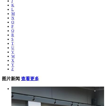
J
K
L
M
N
O
P
Q
R
S
T
U
V
W
X
Y
Z
图片新闻
查看更多