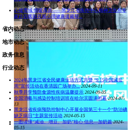
31
心援雪域 情暖高原——黑龙江省疾控中心精神卫生所专
家赴日喀则开展心理健康援藏帮...
2026-07-14
省内动态
地市动态
政务信息
行业动态
2024年黑龙江省全民健康生活方式月暨 “9.15中国减盐
周”宣传活动在香清园广场举办...
2024-09-11
秋季开学预防食源性疾病温馨提示
2024-09-05
全国消毒与感染控制培训班在哈尔滨圆满闭幕
2024-07-
13
黑龙江省疾病预防控制中心开展全国第三十一个“防治碘
缺乏病日”主题宣传活动
2024-05-15
一图读懂“减油、增豆、加奶”核心 信息—加奶篇
2024-
05-15