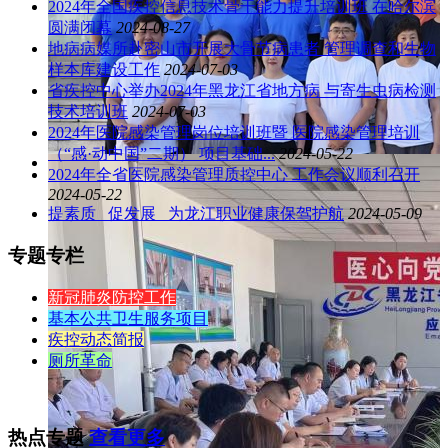
2024年全国疾控信息技术骨干能力提升培训班 在哈尔滨
圆满闭幕
2024-08-27
地病病媒所赴密山市开展大骨节病患者 管理调查和生物
样本库建设工作
2024-07-03
省疾控中心举办2024年黑龙江省地方病 与寄生虫病检测
技术培训班
2024-07-03
2024年医院感染管理岗位培训班暨 医院感染管理培训
（“感·动中国”二期） 项目基础...
2024-05-22
2024年全省医院感染管理质控中心 工作会议顺利召开
2024-05-22
提素质 促发展 为龙江职业健康保驾护航
2024-05-09
专题专栏
新冠肺炎防控工作
基本公共卫生服务项目
疾控动态简报
厕所革命
热点专题
查看更多