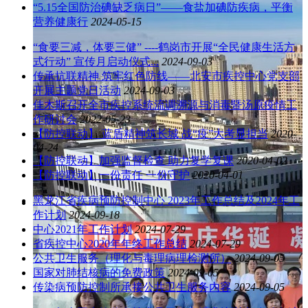
“5.15全国防治碘缺乏病日”——食盐加碘防疾病，平衡
营养健康行
2024-05-15
“食要三减，体要三健” ----鹤岗市开展“全民健康生活方
式行动” 宣传月启动仪式...
2024-09-03
传承抗联精神 筑牢红色防线——北安市疾控中心党支部
开展主题党日活动
2024-09-03
佳木斯召开全市疾控系统流调溯源与消毒暨汤原疫情工
作研讨会
2022-05-23
【防控联动】 蓝盾精神筑长城 战“疫”大考显担当
2020-
04-24
【防控联动】加强监督检查 助力复学复课
2020-04-02
【防控联动】一份责任 一份守护
2020-04-01
黑龙江省疾病预防控制中心 2023年工作总结及2024年工
作计划
2024-09-18
中心2021年工作计划
2024-07-29
省疾控中心2020年年终工作总结
2024-07-29
公共卫生服务（理化与毒理病理检测所）
2024-09-05
国家对肺结核病的免费政策
2024-09-05
传染病预防控制所承接公共卫生服务内容
2024-09-05