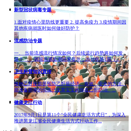
新型冠状病毒专题
1.面对疫情心里防线更重要 2. 提高免疫力 3.疫情期间因
其他疾病就医时如何做好防护？
流感防治专题
一、 当前流感流行情况如何？后续流行趋势将如何发
展？ 我国流感监测结果提示，2018年第1周（...
卫生科普知识宣传
接种乙肝疫苗是预防乙肝最经济、有效、安全的方法。
那准备怀孕的你或已生育宝宝的你在乙肝防治、...
健康龙江行动
2017年9月1日是第11个“全民健康生活方式日”，为深入
推进黑龙江省全民健康生活方式行动工作...