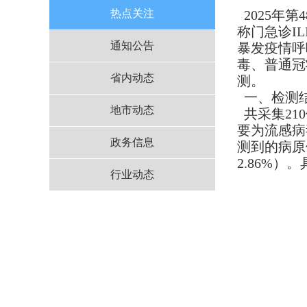
热点关注
2025年第
称门急诊I
通知公告
暴发疫情呼
毒、普通冠
省内动态
测。
一、检测
地市动态
共采集210
要为流感病
政务信息
测到的病原
2.86%）
行业动态