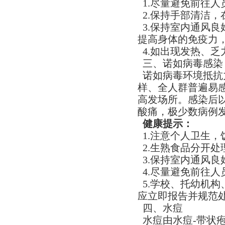
1.尽量避免前往
2.保持手部清洁
3.保持室内通风
提高身体的免疫力
4.如出现发热、
三、诺如病毒感染​
诺如病毒环境抵抗
样、全人群普遍易
高发场所。感染后
酸痛，极少数病例
健康提示：​
1.注意个人卫生，
2.生熟食品分开
3.保持室内通风良好
4.尽量避免前往
5.学校、托幼机
应立即报告并规范
四、水痘​
水痘由水痘-带状